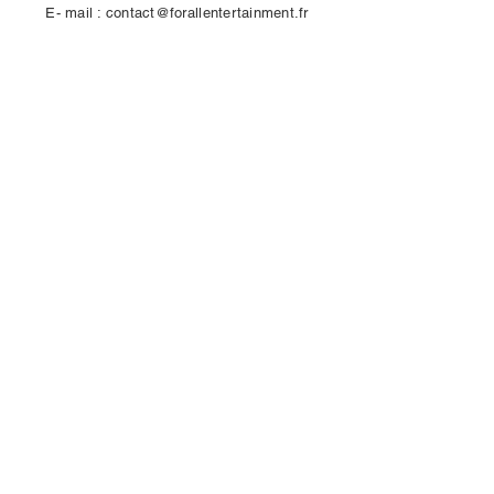
E- mail :
contact@forallentertainment.fr
Prénom
Nom de famille