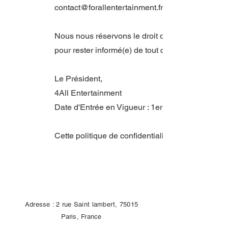
contact@forallentertainment.fr
.
Nous nous réservons le droit de mettre à jour cet
pour rester informé(e) de tout changement.
Le Président,
4All Entertainment
Date d'Entrée en Vigueur : 1er janvier 2023
Cette politique de confidentialité est conforme a
Contact
Adresse : 2 rue Saint lambert, 75015
Paris, France